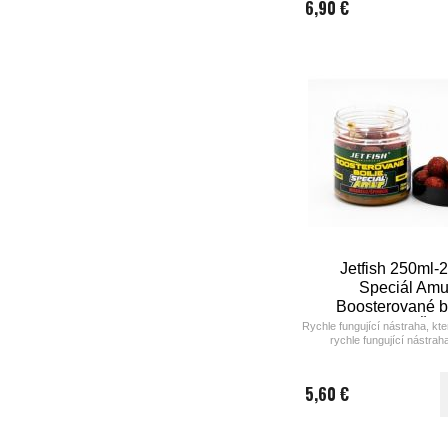
6,90 €
Jetfish 250ml
Speciál Amu
Boosterované bo
MIRABELLE/ŠP
Rychle fungující nástraha, kter
rychle fungující nástraha
zatraktivněna aminokyselina
5,60 €