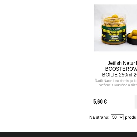
Jetfish Natur 
BOOSTEROV
BOILIE 250ml 2
KUKUŘIC
Řadě Natur Line dominuje ku
složené z kukuřice a růz
kukuřičných produ
5,60 €
Na stranu:
produk