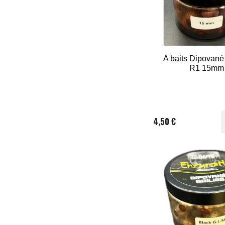
A baits Dipované 
R1 15mm
4,50 €