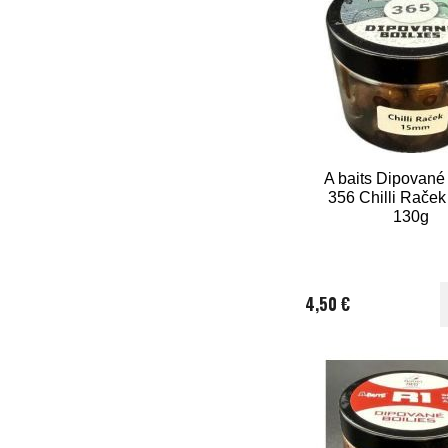
A baits Dipované 
356 Chilli Rače
130g
4,50 €