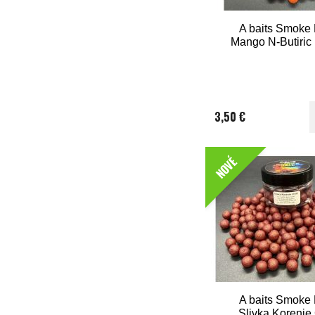
A baits Smoke B
Mango N-Butiri
3,50 €
NOVÉ
A baits Smoke B
Slivka Korenie 