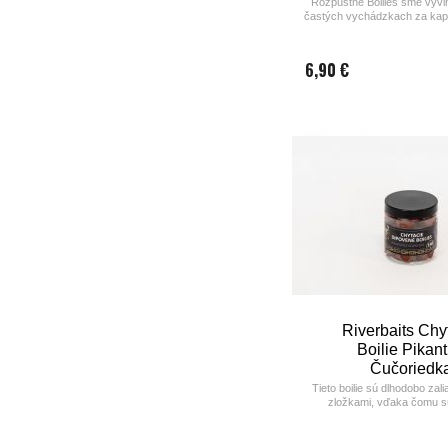
Rozpustné Boilies sme vyvinu
častých vychádzkach za kap
období a tak isto sme chceli
rýchlo a spoľahlivo fungovať
hodinové vychádz
6,90 €
Riverbaits Chy
Boilie Pikan
Čučoriedk
Tieto boilie sú dlhodobo zali
zložkami, vďaka čomu s
nasiaknuté tekutými potrava
najvhodnejšie na použitie ak
háčik.