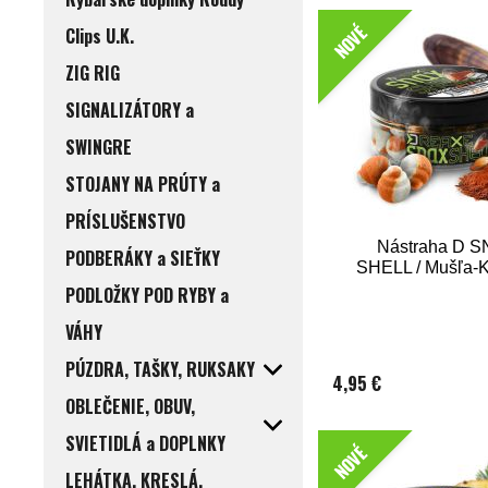
NOVÉ
Clips U.K.
ZIG RIG
SIGNALIZÁTORY a
SWINGRE
STOJANY NA PRÚTY a
PRÍSLUŠENSTVO
Nástraha D 
PODBERÁKY a SIEŤKY
SHELL / Mušľa-K
PODLOŽKY POD RYBY a
VÁHY
PÚZDRA, TAŠKY, RUKSAKY
4,95 €
OBLEČENIE, OBUV,
SVIETIDLÁ a DOPLNKY
NOVÉ
LEHÁTKA, KRESLÁ,