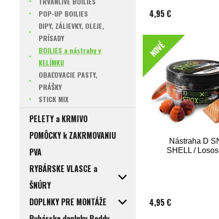
TRVANLIVÉ BOILIES
4,95 €
POP-UP BOILIES
DIPY, ZÁLIEVKY, OLEJE,
PRÍSADY
NOVÉ
BOILIES a nástrahy v
KELÍMKU
OBAĽOVACIE PASTY,
PRÁŠKY
STICK MIX
PELETY a KRMIVO
POMÔCKY k ZAKRMOVANIU
Nástraha D 
PVA
SHELL / Loso
RYBÁRSKE VLASCE a
ŠNÚRY
DOPLNKY PRE MONTÁŽE
4,95 €
Rybárske doplnky Roddy