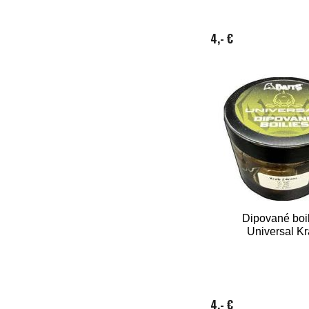
4,- €
Dipované boi
Universal K
4,- €