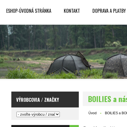
ESHOP-ÚVODNÁ STRÁNKA
KONTAKT
DOPRAVA A PLATBY
BOILIES a n
VÝROBCOVIA / ZNAČKY
Úvod
BOILIES a B