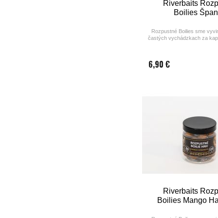
Riverbaits Roz
Boilies Špan
Rozpustné Boilies sme vyvinu
častých vychádzkach za kap
období a tak isto sme chceli
rýchlo a spoľahlivo fungovať
hodinové vychádz
6,90 €
Riverbaits Roz
Boilies Mango H