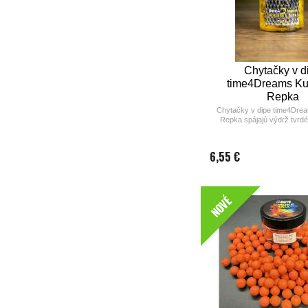
Chytačky v d
time4Dreams Ku
Repka
Chytačky v dipe time4Dre
Repka spájajú výdrž tvrdéh
maximálnou atraktivitou inte
Vďaka tvrdej štruktúre vydrž
na montáži, zatiaľ čo dip ok
6,55 €
silný potravinový signál.
priemeroch 15, 20 a 24 mm 
250 g balení.
NOVÉ