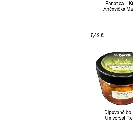
Fanatica – K
Ančovička M
7,49 €
Dipované boi
Universal Ro