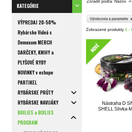
Zoradiť podľa:
Názov
KATEGÓRIE
Výrobcovia a parametre
VÝPREDAJ 20-50%
Zobrazené produkty
1 -
Rybárske Videá s
Demexom MERCH
NOVÉ
DARČEKY, KNIHY a
PLYŠOVÉ RYBY
NOVINKY v eshope
PARTIKEL
RYBÁRSKE PRÚTY
RYBÁRSKE NAVIJÁKY
Nástraha D 
SHELL Slivka-
BOILIES a BOILIES
PROGRAM