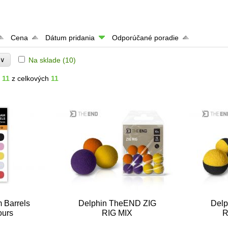
Cena
Dátum pridania
Odporúčané poradie
∨
Na sklade
(10)
e
- 11
z celkových
11
 Barrels
Delphin TheEND ZIG
Delp
ours
RIG MIX
R