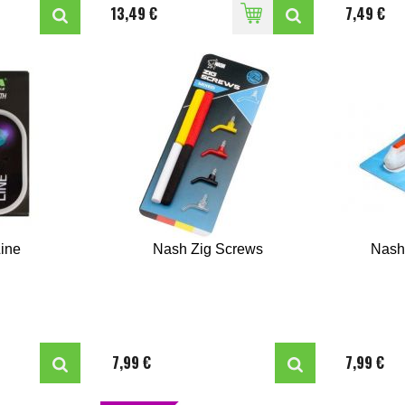
13,49 €
7,49 €
Line
Nash Zig Screws
Nash
7,99 €
7,99 €