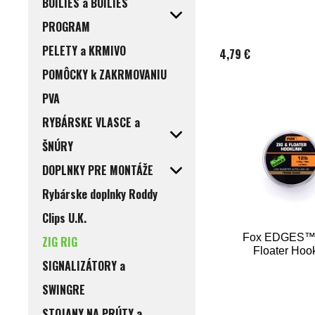
BOILIES a BOILIES
PROGRAM
PELETY a KRMIVO
4,79 €
POMÔCKY k ZAKRMOVANIU
PVA
RYBÁRSKE VLASCE a
ŠNÚRY
DOPLNKY PRE MONTÁŽE
Rybárske doplnky Roddy
Clips U.K.
Fox EDGES™ 
ZIG RIG
Floater Hook
SIGNALIZÁTORY a
SWINGRE
STOJANY NA PRÚTY a