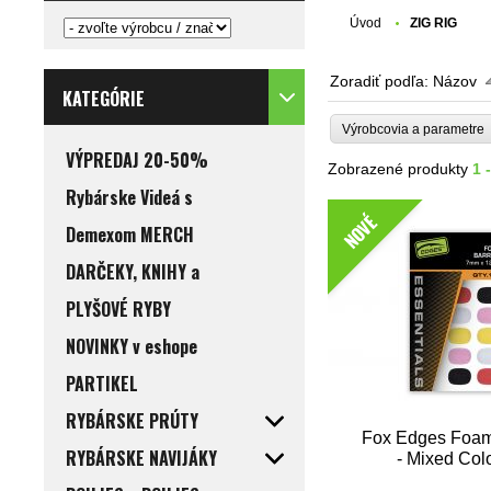
Úvod
ZIG RIG
Zoradiť podľa:
Názov
KATEGÓRIE
Výrobcovia a parametr
VÝPREDAJ 20-50%
Zobrazené produkty
1 
Rybárske Videá s
NOVÉ
Demexom MERCH
DARČEKY, KNIHY a
PLYŠOVÉ RYBY
NOVINKY v eshope
PARTIKEL
RYBÁRSKE PRÚTY
Fox Edges Foam
RYBÁRSKE NAVIJÁKY
- Mixed Col