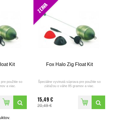
ZĽAVA
loat Kit
Fox Halo Zig Float Kit
pre použitie so
Špeciálne vyvinutá súprava pre použitie so
mov a viac.
záťažou o váhe 85 gramov a viac.
15,49 €
20,49 €
ktov.