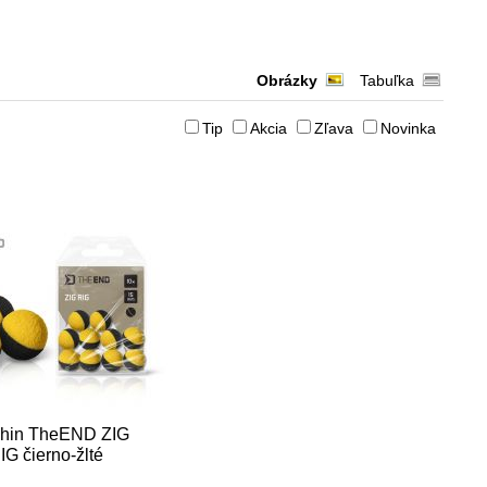
Obrázky
Tabuľka
Tip
Akcia
Zľava
Novinka
hin TheEND ZIG
IG čierno-žlté