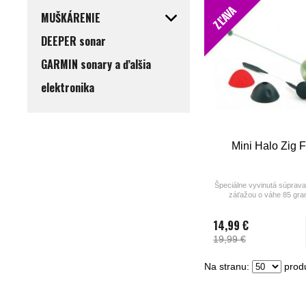
ZĽAVA
MUŠKÁRENIE
DEEPER sonar
GARMIN sonary a ďalšia
elektronika
Mini Halo Zig F
Špeciálne vyvinutá súprava 
záťažou o váhe 85 gra
14,99 €
19,99 €
Na stranu:
produ