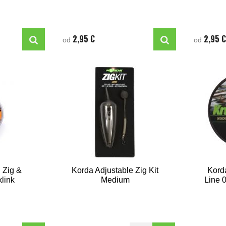
2,95 €
2,95 
od
od
Zig &
Korda Adjustable Zig Kit
Korda
link
Medium
Line 