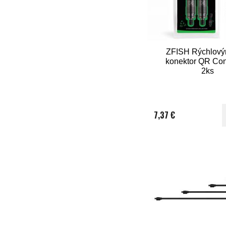
ZFISH Rýchlov
konektor QR Con
2ks
7,37 €