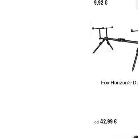
9,92 €
Fox Horizon® D
42,99 €
od