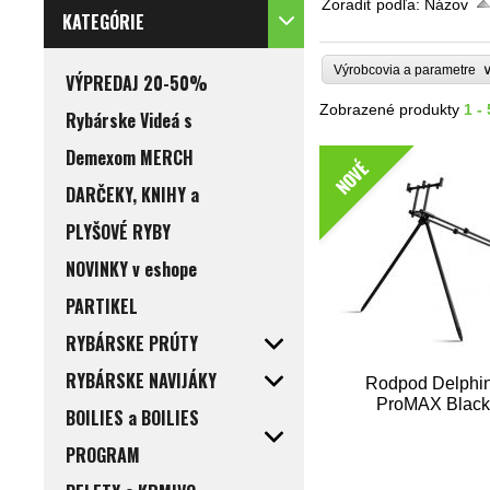
Zoradiť podľa:
Názov
KATEGÓRIE
Výrobcovia a parametre
VÝPREDAJ 20-50%
Zobrazené produkty
1 -
Rybárske Videá s
Demexom MERCH
NOVÉ
DARČEKY, KNIHY a
PLYŠOVÉ RYBY
NOVINKY v eshope
PARTIKEL
RYBÁRSKE PRÚTY
RYBÁRSKE NAVIJÁKY
Rodpod Delphi
ProMAX Blac
BOILIES a BOILIES
PROGRAM