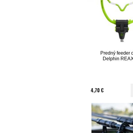
Predný feeder d
Delphin REA
4,70 €