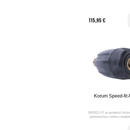
115,95 €
Korum Speed-fit 
SPEED FIT je perfektní řešen
jednoduchou změnu rohatink
signalizátoru. 1 ks v 