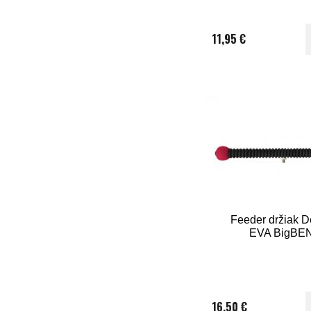
11,95 €
Feeder držiak D
EVA BigBE
16,50 €