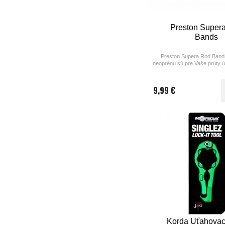
Preston Super
Bands
Preston Supera Rod Band
neoprénu sú pre Vaše prúty 
a komfortné. Pásky sú vy
zipom, ktoré ľahko zapnete 
9,99 €
Korda Uťahovac