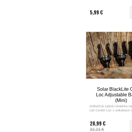
5,99 €
Solar BlackLite 
Loc Adjustable B
(Mini)
Jedinečná zadná rohatinka na
Lite Center-Loc s unikátnym 
je možné nastaviť tak, a
vyhovovala akejkoľvek ruk
28,99 €
32,21 €