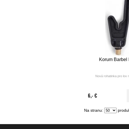
Korum Barbel 
Nová rohatinka pro lov n
6,- €
Na stranu:
produk