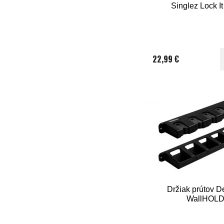
Singlez Lock It
22,99 €
Držiak prútov D
WallHOL