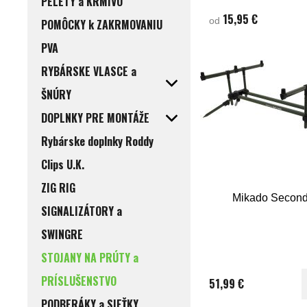
PELETY a KRMIVO
15,95 €
od
POMÔCKY k ZAKRMOVANIU
PVA
RYBÁRSKE VLASCE a
ŠNÚRY
DOPLNKY PRE MONTÁŽE
Rybárske doplnky Roddy
Clips U.K.
ZIG RIG
Mikado Secon
SIGNALIZÁTORY a
SWINGRE
STOJANY NA PRÚTY a
PRÍSLUŠENSTVO
51,99 €
PODBERÁKY a SIEŤKY