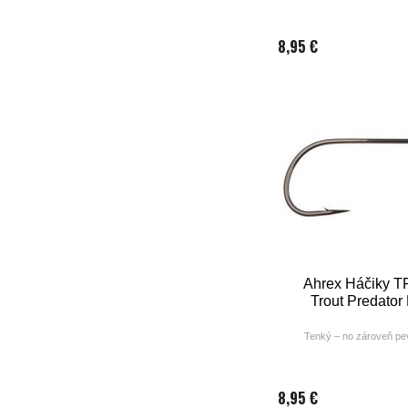
8,95 €
Ahrex Háčiky T
Trout Predator 
Tenký – no zároveň pev
8,95 €