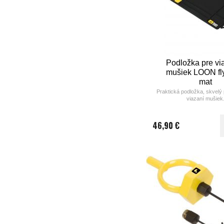
Podložka pre vi
mušiek LOON fly
mat
Praktická podložka, skvelý
viazaní mušiek
46,90 €