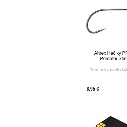
Ahrex Háčiky P
Predator Stin
Tento háčik si poradí s ka
8,95 €