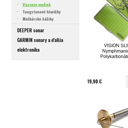
Viazanie mušiek
Tungstenové hlavičky
Muškárske háčiky
DEEPER sonar
GARMIN sonary a ďalšia
VISION SL
elektronika
Nymphmanic
Polykarbonát
krabička
19,90 €