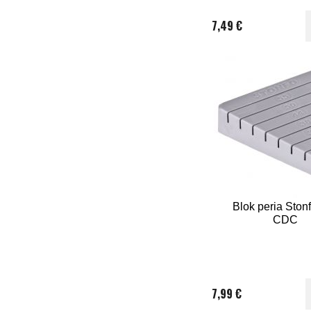
7,49 €
Blok peria Ston
CDC
7,99 €