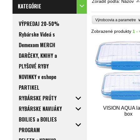
Zoradiť podľa:
Názov
KATEGÓRIE
Výrobcovia a parametre
VÝPREDAJ 20-50%
Zobrazené produkty
1 -
Rybárske Videá s
Demexom MERCH
DARČEKY, KNIHY a
PLYŠOVÉ RYBY
NOVINKY v eshope
PARTIKEL
RYBÁRSKE PRÚTY
RYBÁRSKE NAVIJÁKY
VISION AQUA lar
box
BOILIES a BOILIES
PROGRAM