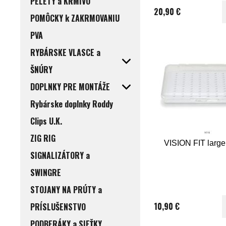
PELETY a KRMIVO
20,90 €
POMÔCKY k ZAKRMOVANIU
PVA
RYBÁRSKE VLASCE a
ŠNÚRY
DOPLNKY PRE MONTÁŽE
Rybárske doplnky Roddy
Clips U.K.
ZIG RIG
VISION FIT large 
SIGNALIZÁTORY a
SWINGRE
STOJANY NA PRÚTY a
10,90 €
PRÍSLUŠENSTVO
PODBERÁKY a SIEŤKY