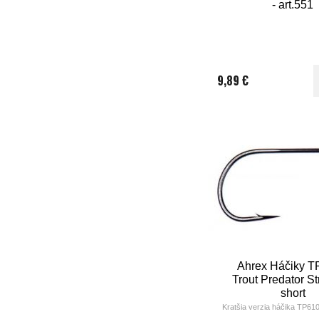
- art.551
9,89 €
Ahrex Háčiky T
Trout Predator S
short
Kratšia verzia háčika TP610