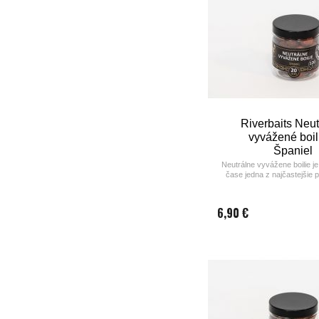
Riverbaits Neut
vyvážené boil
Španiel
Neutrálne vyvážene boilie j
čase jedna z najčastejšie
nástrah na chytanie veľkých 
na vodách s vysokým rybár
kde sú ryby veľmi opatrné 
6,90 €
klasických pokladaným mont
a príliš nápadným boilie naprí
plus pop up boili