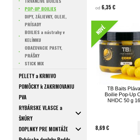
TRVANLIVÉ BOILIES
koncentrovaný dip obklopu
6,35 €
POP-UP BOILIES
od
boilies intenzívnym potravin
ktorý sa po dopade do v
DIPY, ZÁLIEVKY, OLEJE,
okamžite uvoľňovať. Ideál
rýchle zábery, preteky aj n
PRÍSADY
NOVÉ
Veľkosť balenia : 11mm 50
BOILIES a nástrahy v
KELÍMKU
OBAĽOVACIE PASTY,
PRÁŠKY
STICK MIX
PELETY a KRMIVO
POMÔCKY k ZAKRMOVANIU
TB Baits Pláv
Boilie Pop-Up 
PVA
NHDC 50 g 1
RYBÁRSKE VLASCE a
ŠNÚRY
8,69 €
DOPLNKY PRE MONTÁŽE
Rybárske doplnky Roddy