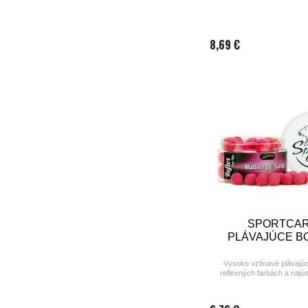
8,69 €
SPORTCA
PLÁVAJÚCE BO
Vysoko vzlínavé plávajúce
reflexných farbách a najú
príchutiach vyrobené pod no
a úplne novou techno