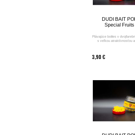
DUDI BAIT PO
Special Fruits
Plávajúce boilies v dvojfare
s veľkou atraktívnosťou 
ovocnou arómo
3,90 €