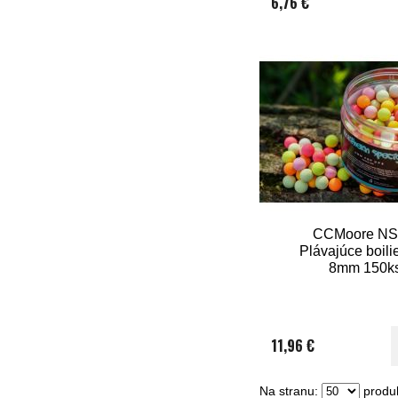
6,76 €
CCMoore NS
Plávajúce boili
8mm 150k
11,96 €
Na stranu:
produk