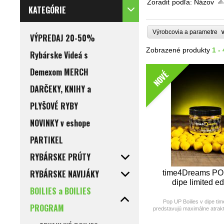
Zoradiť podľa:
Názov
KATEGÓRIE
Výrobcovia a parametre
VÝPREDAJ 20-50%
Zobrazené produkty
1 -
Rybárske Videá s
Demexom MERCH
NOVÉ
DARČEKY, KNIHY a
PLYŠOVÉ RYBY
NOVINKY v eshope
PARTIKEL
RYBÁRSKE PRÚTY
RYBÁRSKE NAVIJÁKY
time4Dreams PO
dipe limited ed
BOILIES a BOILIES
Pop UP Boilies v dipe t
PROGRAM
predstavujú maximálne atrak
pre situácie, keď potrebuj
upútať pozornosť kapro