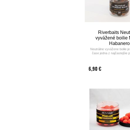
Riverbaits Neut
vyvážené boilie
Habanero
Neutrálne vyvážene boilie j
čase jedna z najčastejšie
nástrah na chytanie veľkých 
na vodách s vysokým rybár
kde sú ryby veľmi opatrné 
6,90 €
klasických pokladaným mont
a príliš nápadným boilie naprí
plus pop up boili