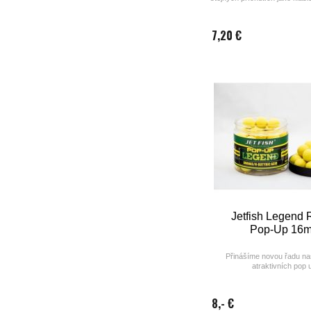
řady.
7,20 €
Jetfish Legend
Pop-Up 16
Přinášíme novou řadu na
atraktivních pop 
8,- €