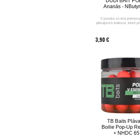
DUDI BAIT PO
Ananás - NButyr
V ponuke sú dva priemery
plávajúcich boilesov, ktoré p
výsledky pri love kaprov
3,90 €
TB Baits Pláv
Boilie Pop-Up R
+ NHDC 65