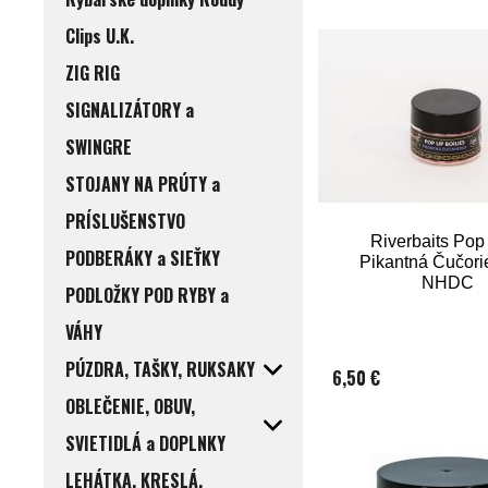
Clips U.K.
ZIG RIG
SIGNALIZÁTORY a
SWINGRE
STOJANY NA PRÚTY a
PRÍSLUŠENSTVO
Riverbaits Pop
PODBERÁKY a SIEŤKY
Pikantná Čučori
NHDC
PODLOŽKY POD RYBY a
VÁHY
PÚZDRA, TAŠKY, RUKSAKY
6,50 €
OBLEČENIE, OBUV,
SVIETIDLÁ a DOPLNKY
LEHÁTKA, KRESLÁ,