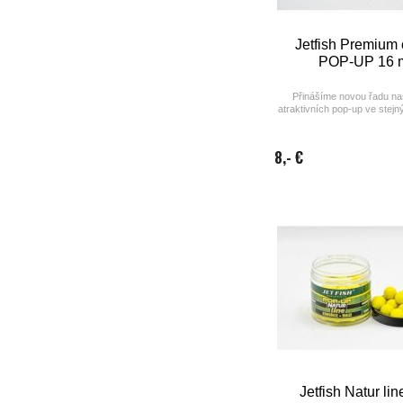
Jetfish Premium 
POP-UP 16
Přinášíme novou řadu na
atraktivních pop-up ve stejn
jako klasické boilie z t
8,- €
Jetfish Natur li