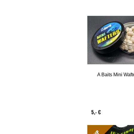
A Baits Mini Waft
5,- €
TIP