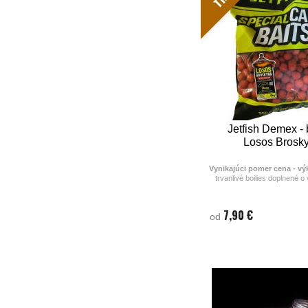
Jetfish Demex - 
Losos Brosk
Vynikajúci pomer cena - vý
trvanlivé boilies doplnené o 
potravy a iné kvalitné 
Vhodná ako na rýchle chytan
vyvážku. Obsahuje vajcia, 
7,90 €
od
tekuté potravy, aktivátor
(neobsahuje popol atď), čo z
väčšiu odolnosť a zároveň 
Kaprom veľmi vonia a má prí
Vhodná aj na dlhodobé kŕmen
kaprov na lovnom mi
-
5kg
balenie
je
cenovo zv
boilies je rovnaká ako v 0
- 0,9kg balenie má uzatv