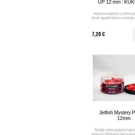
UP 12 mm : KU
Velmi aromatické a účinné pl
jehož signální barva zvyšuje j
7,20 €
Jetfish Mystery
12mm
Skvělé velmi atraktivní plov
stejných příchutích jako klasic