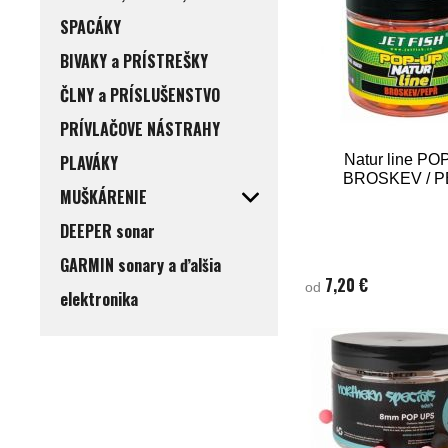
SPACÁKY
BIVAKY a PRÍSTREŠKY
ČLNY a PRÍSLUŠENSTVO
PRÍVLAČOVE NÁSTRAHY
PLAVÁKY
Natur line PO
BROSKEV / 
MUŠKÁRENIE
DEEPER sonar
GARMIN sonary a ďalšia
7,20 €
od
elektronika