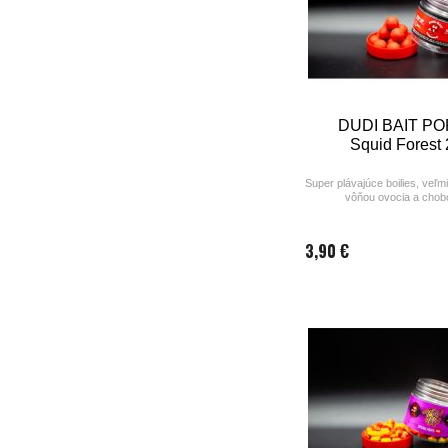
DUDI BAIT PO
Squid Forest
Super plávajúce boilies, veľmi
vôňou ovocia a chobo
3,90 €