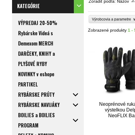
Zoradiť podľa:
Názov
KATEGÓRIE
Výrobcovia a parametre
VÝPREDAJ 20-50%
Zobrazené produkty
1 - 
Rybárske Videá s
Demexom MERCH
DARČEKY, KNIHY a
PLYŠOVÉ RYBY
NOVINKY v eshope
PARTIKEL
RYBÁRSKE PRÚTY
RYBÁRSKE NAVIJÁKY
Neoprénové ruka
výstelkou Del
BOILIES a BOILIES
NeoFLIX Ba
PROGRAM