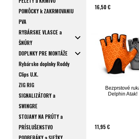
PELETY a KRMIVO
16,50 €
POMÔCKY k ZAKRMOVANIU
PVA
RYBÁRSKE VLASCE a
ŠNÚRY
DOPLNKY PRE MONTÁŽE
Rybárske doplnky Roddy
Clips U.K.
ZIG RIG
Bezprstové ruk
Delphin Atak!
SIGNALIZÁTORY a
SWINGRE
STOJANY NA PRÚTY a
11,95 €
PRÍSLUŠENSTVO
PODBERÁKY a SIEŤKY