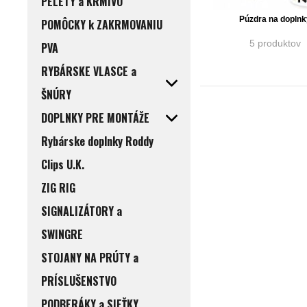
PELETY a KRMIVO
Púzdra na doplnk
POMÔCKY k ZAKRMOVANIU
5 produktov
PVA
RYBÁRSKE VLASCE a
ŠNÚRY
DOPLNKY PRE MONTÁŽE
Rybárske doplnky Roddy
Clips U.K.
ZIG RIG
SIGNALIZÁTORY a
SWINGRE
STOJANY NA PRÚTY a
PRÍSLUŠENSTVO
PODBERÁKY a SIEŤKY