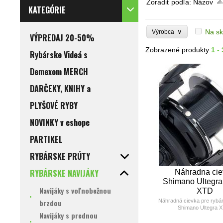
Zoradiť podľa:
Názov
KATEGÓRIE
∨
Na sk
Výrobca
VÝPREDAJ 20-50%
Zobrazené produkty
1 - 
Rybárske Videá s
Demexom MERCH
DARČEKY, KNIHY a
PLYŠOVÉ RYBY
NOVINKY v eshope
PARTIKEL
RYBÁRSKE PRÚTY
RYBÁRSKE NAVIJÁKY
Náhradna cie
Shimano Ultegra
Navijáky s voľnobežnou
XTD
brzdou
Náhradná cievka pre rybár
Shimano Ultegra 
Navijáky s prednou