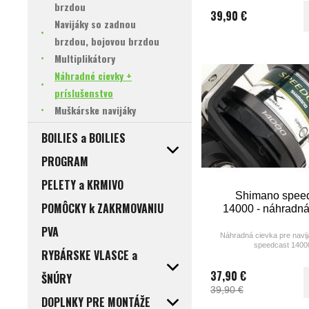
brzdou
39,90 €
Navijáky so zadnou
brzdou, bojovou brzdou
Multiplikátory
Náhradné cievky +
príslušenstvo
Muškárske navijáky
BOILIES a BOILIES
PROGRAM
PELETY a KRMIVO
Shimano spee
POMÔCKY k ZAKRMOVANIU
14000 - náhradná
PVA
Náhradná cievka pre navi
speedcast 1400
RYBÁRSKE VLASCE a
37,90 €
ŠNÚRY
39,90 €
DOPLNKY PRE MONTÁŽE