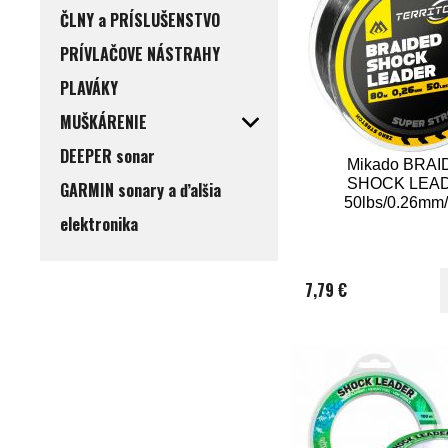
ČLNY a PRÍSLUŠENSTVO
PRÍVLAČOVE NÁSTRAHY
PLAVÁKY
MUŠKÁRENIE
DEEPER sonar
Mikado BRAI
SHOCK LEA
GARMIN sonary a ďalšia
50lbs/0.26mm
elektronika
7,79 €