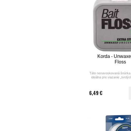
Korda - Unwaxe
Floss
Táto nenavoskovaná šnúrka 
ideálna pre viazanie „tvrdý
Micro Ring Swivel alebo 
6,49 €