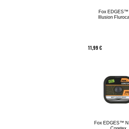
Fox EDGES™ 
Illusion Fluroc
11,99 €
Fox EDGES™ Na
Coretex