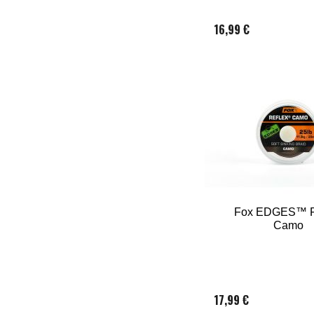
16,99 €
Fox EDGES™ R
Camo
17,99 €