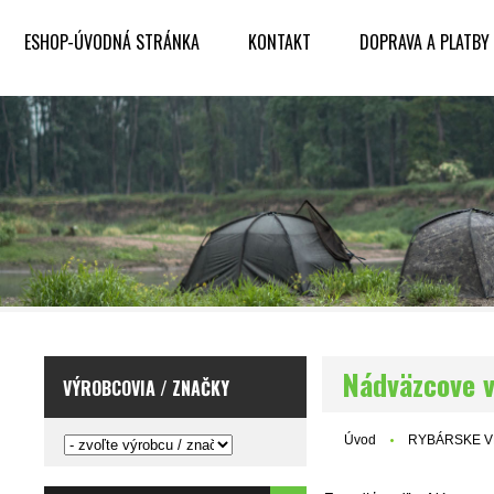
ESHOP-ÚVODNÁ STRÁNKA
KONTAKT
DOPRAVA A PLATBY
Nádväzcove v
VÝROBCOVIA / ZNAČKY
Úvod
RYBÁRSKE V