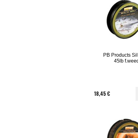
PB Products Si
45lb f.wee
18,45 €