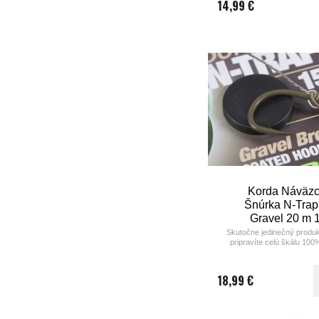
14,99 €
Korda Náväz
Šnúrka N-Trap
Gravel 20 m 
Skutočne jedinečný produk
pripravíte celú škálu 10
nadväzcov.
18,99 €