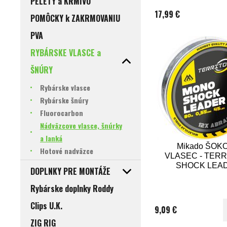
PELETY a KRMIVO
17,99 €
POMÔCKY k ZAKRMOVANIU
PVA
RYBÁRSKE VLASCE a
ŠNÚRY
Rybárske vlasce
Rybárske šnúry
Fluorocarbon
Nádväzcove vlasce, šnúrky
a lanká
Mikado ŠOK
Hotové nadväzce
VLASEC - TER
SHOCK LEA
DOPLNKY PRE MONTÁŽE
45lbs/0.55mm/
ZELENÝ
Rybárske doplnky Roddy
Clips U.K.
9,09 €
ZIG RIG