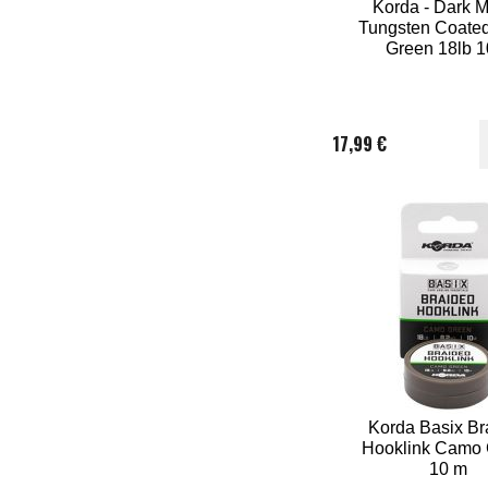
Korda - Dark M
Tungsten Coated
Green 18lb 
17,99 €
Korda Basix Br
Hooklink Camo
10 m