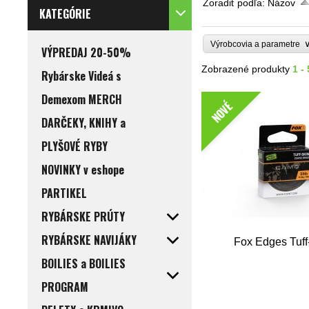
Zoradiť podľa:
Názov
KATEGÓRIE
Výrobcovia a parametre
VÝPREDAJ 20-50%
Zobrazené produkty
1 -
Rybárske Videá s
Demexom MERCH
NOVÉ
DARČEKY, KNIHY a
PLYŠOVÉ RYBY
NOVINKY v eshope
PARTIKEL
RYBÁRSKE PRÚTY
RYBÁRSKE NAVIJÁKY
Fox Edges Tuff
BOILIES a BOILIES
PROGRAM