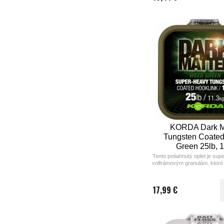
KORDA Dark M
Tungsten Coate
Green 25lb, 
Tento potiahnutý oplet je su
volfrámovým granulám, ktoré 
pevného vonkajšieho 
17,99 €