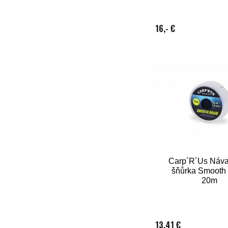
16,- €
Carp´R´Us Náv
šňůrka Smooth 
20m
13,41 €