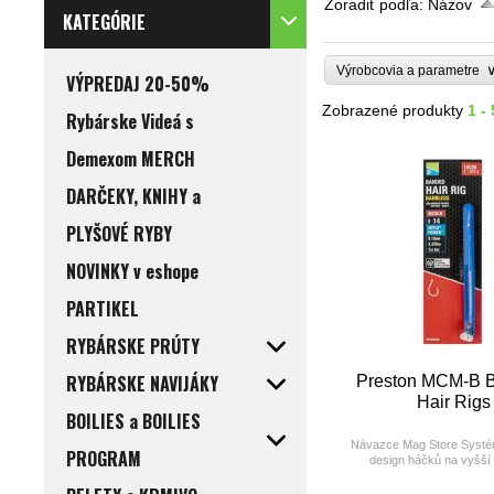
Zoradiť podľa:
Názov
KATEGÓRIE
Výrobcovia a parametre
VÝPREDAJ 20-50%
Zobrazené produkty
1 - 
Rybárske Videá s
Demexom MERCH
DARČEKY, KNIHY a
PLYŠOVÉ RYBY
NOVINKY v eshope
PARTIKEL
RYBÁRSKE PRÚTY
RYBÁRSKE NAVIJÁKY
Preston MCM-B 
Hair Rigs
BOILIES a BOILIES
Návazce Mag Store Systé
PROGRAM
design háčků na vyšší