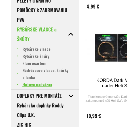
PELETY a KRMIVO
4,99 €
POMÔCKY k ZAKRMOVANIU
PVA
RYBÁRSKE VLASCE a
ŠNÚRY
Rybárske vlasce
Rybárske šnúry
Fluorocarbon
Nádväzcove vlasce, šnúrky
a lanká
KORDA Dark M
Hotové nadväzce
Leader Heli 
DOPLNKY PRE MONTÁŽE
Tieto koncové montáže Dark
zakomponujú náš Heli-Safe 
Rybárske doplnky Roddy
tak dokonale prezento
helikoptérovú zostavu, či u
prezentáciu s obalenou šnúr
Clips U.K.
10,99 €
rig.
ZIG RIG