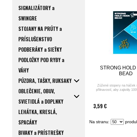
SIGNALIZÁTORY a
SWINGRE
STOJANY NA PRÚTY a
PRÍSLUŠENSTVO
PODBERÁKY a SIEŤKY
PODLOŽKY POD RYBY a
STRONG HOLD
VÁHY
BEAD
PÚZDRA, TAŠKY, RUKSAKY
Zúžené stopery na háček 
OBLEČENIE, OBUV,
přilnavostí, aby zajistily 1
návazce s nástrahovým vr
Screw při lovu na dale
SVIETIDLÁ a DOPLNKY
3,59 €
LEHÁTKA, KRESLÁ,
SPACÁKY
Na stranu:
produk
BIVAKY a PRÍSTREŠKY