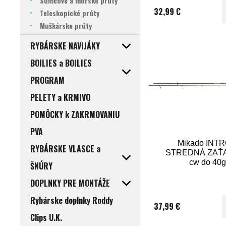
Sumcové a morské prúty
32,99 €
Teleskopické prúty
Muškárske prúty
RYBÁRSKE NAVIJÁKY
BOILIES a BOILIES
PROGRAM
PELETY a KRMIVO
POMÔCKY k ZAKRMOVANIU
PVA
Mikado INTRO
RYBÁRSKE VLASCE a
STREDNÁ ZAŤA
cw do 40g
ŠNÚRY
DOPLNKY PRE MONTÁŽE
Rybárske doplnky Roddy
37,99 €
Clips U.K.