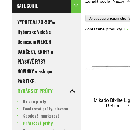
Zoradiť podľa:
Názov
KATEGÓRIE
Výrobcovia a parametre
VÝPREDAJ 20-50%
Zobrazené produkty
1 -
Rybárske Videá s
Demexom MERCH
DARČEKY, KNIHY a
PLYŠOVÉ RYBY
NOVINKY v eshope
PARTIKEL
RYBÁRSKE PRÚTY
Mikado Bixlite Li
Delené prúty
198 cm 1–7
Feederové prúty, plávaná
Spodové, markerové
Prívlačové prúty