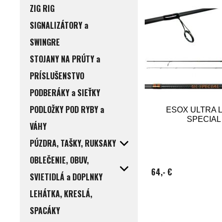
ZIG RIG
SIGNALIZÁTORY a
SWINGRE
STOJANY NA PRÚTY a
PRÍSLUŠENSTVO
PODBERÁKY a SIEŤKY
PODLOŽKY POD RYBY a
ESOX ULTRA 
SPECIAL
VÁHY
PÚZDRA, TAŠKY, RUKSAKY
OBLEČENIE, OBUV,
64,- €
SVIETIDLÁ a DOPLNKY
LEHÁTKA, KRESLÁ,
SPACÁKY