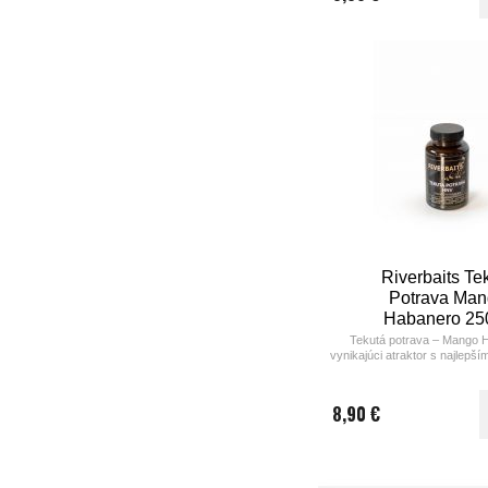
Riverbaits Te
Potrava Ma
Habanero 25
Tekutá potrava – Mango 
vynikajúci atraktor s najlepš
signálom , ktorý je vho
krátkodobé tak aj na dlhod
8,90 €