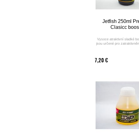
Jetfish 250ml P
Clasicc boos
Vysoce atraktivní sladké bo
jsou určené pro zatraktivnění
Premium Classi
7,20 €