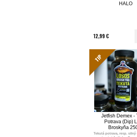
HALO
12,99 €
TIP
Jetfish Demex - 
Potrava (Dip) 
Broskyňa 25
Tekutá potrava, resp. silný