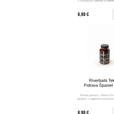
v spoluprácii
Jetfish a Dem
dipovanie
a
zalievanie
Vyrobené z
najkvalitnejš
(tekutých potráv, esencií, extr
8,90 €
boli použité aj na výrobu b
Broskyňa.
Hustejšia štruktúra a silná 
vôňa
, ktorej kapre neo
Využijete ju hlavne na zv
zatraktívnenie boilies, keď
vyžadujú alebo ak chytáte n
členitom dne.
Keď si privoniate, tak Vám b
prečo kapre túto tekutú pot
Riverbaits Te
Potrava Španiel
Tekutá potrava – Amino Pro 
atraktor s najlepším potravin
ktorý je vhodný ako na krátk
dlhodobé výprav
8,90 €