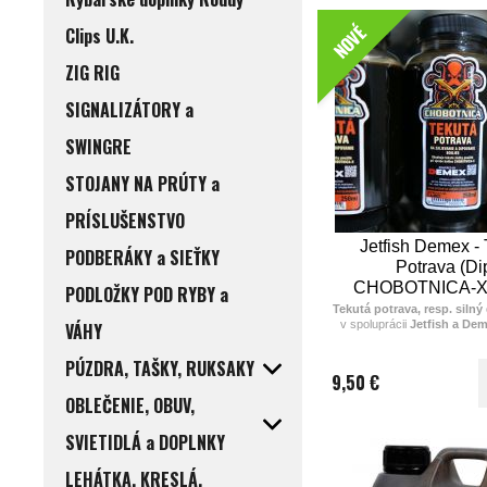
NOVÉ
Clips U.K.
ZIG RIG
SIGNALIZÁTORY a
SWINGRE
STOJANY NA PRÚTY a
PRÍSLUŠENSTVO
Jetfish Demex - 
PODBERÁKY a SIEŤKY
Potrava (Di
CHOBOTNICA-X
PODLOŽKY POD RYBY a
Tekutá potrava, resp. silný
v spoluprácii
Jetfish a De
VÁHY
na
dipovanie
a
zalievan
Vyrobené z
najkvalit
PÚZDRA, TAŠKY, RUKSAKY
surovín
(tekutých potráv
9,50 €
extraktov...), ktoré boli použi
OBLEČENIE, OBUV,
boilies CHOBOTNI
Hustejšia štruktúra, silná 
vôňa a chuť
!
SVIETIDLÁ a DOPLNKY
Využijete ju hlavne na
zvý
LEHÁTKA, KRESLÁ,
zatraktívnenie boilies
(