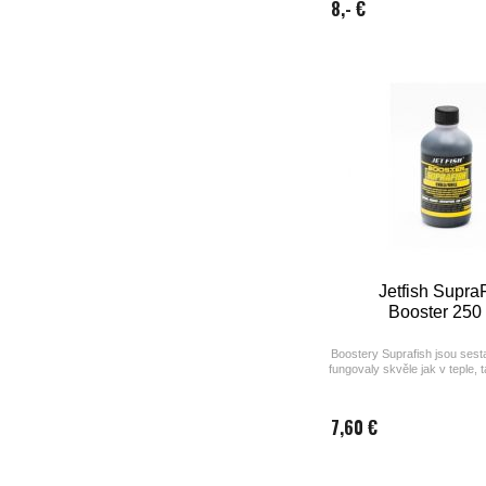
8,- €
Jetfish Supra
Booster 250
Boostery Suprafish jsou sest
fungovaly skvěle jak v teple, 
vodě.
7,60 €