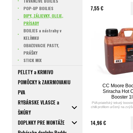
TRVANLIVÉ BOILIES
PVA, okamžite zvyšuje atrakti
návnad a vďaka praktickému 
7,55 €
POP-UP BOILIES
jednoducho ponoríte celé PV
stick mix. Balenie 250 ml je
DIPY, ZÁLIEVKY, OLEJE,
každú výpravu
PRÍSADY
BOILIES a nástrahy v
KELÍMKU
OBAĽOVACIE PASTY,
PRÁŠKY
STICK MIX
PELETY a KRMIVO
POMÔCKY k ZAKRMOVANIU
CC Moore Boo
PVA
Sriracha Hot C
Booster 1l
RYBÁRSKE VLASCE a
PVA priateľský tekutý boost
chilli profilom určený na zvýše
ŠNÚRY
návnad po celý r
DOPLNKY PRE MONTÁŽE
14,96 €
Rybárske doplnky Roddy