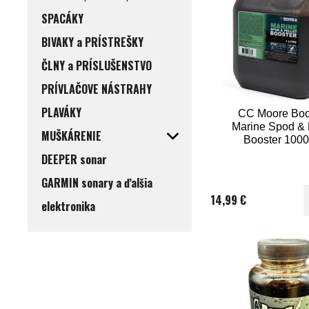
rozbehnutie miesta), keď 
vyžadujú alebo ak chytáte n
SPACÁKY
členitom dne
.
BIVAKY a PRÍSTREŠKY
Zo selektívnej boilies CH
tak stane
magnet na kapro
bude mať tendenciu chytať
ČLNY a PRÍSLUŠENSTVO
PRÍVLAČOVE NÁSTRAHY
PLAVÁKY
CC Moore Boo
Marine Spod & 
MUŠKÁRENIE
Booster 1000
DEEPER sonar
GARMIN sonary a ďalšia
14,99 €
elektronika