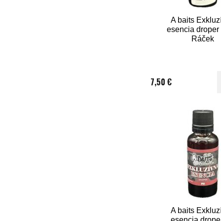
A baits Exkluz
esencia droper 
Ráček
7,50 €
A baits Exkluz
esencia drope