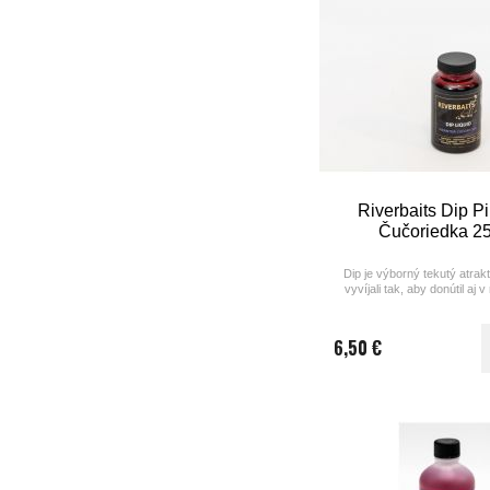
Riverbaits Dip P
Čučoriedka 2
Dip je výborný tekutý atrak
vyvíjali tak, aby donútil aj 
najťažších podmienkac
záberu,napríklad ako sú vy
tlak, zmeny počasia, a tak is
6,50 €
horúčavách keď kapre nem
prijímanie potrav