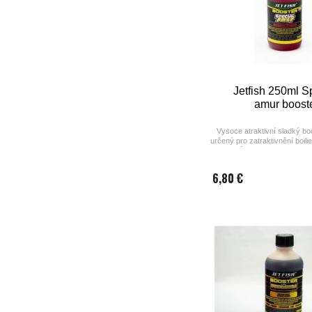
Jetfish 250ml S
amur boost
Vysoce atraktivní sladký boo
určený pro zatraktivnění boili
Amur. Může se ale použít i na 
a method mixy.
6,80 €