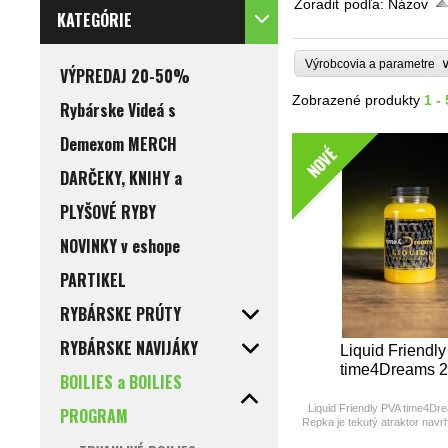
Zoradiť podľa:
Názov
KATEGÓRIE
Výrobcovia a parametre
VÝPREDAJ 20-50%
Zobrazené produkty
1 -
Rybárske Videá s
Demexom MERCH
NOVÉ
DARČEKY, KNIHY a
PLYŠOVÉ RYBY
NOVINKY v eshope
PARTIKEL
RYBÁRSKE PRÚTY
RYBÁRSKE NAVIJÁKY
Liquid Friendl
time4Dreams 
BOILIES a BOILIES
Liquid Friendly PVA time4Dr
PROGRAM
Repka je tekutý atraktor navr
pre použitie s PVA materiá