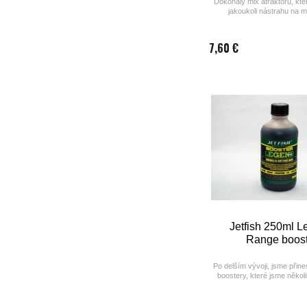
Dokonalý mix atraktorů, kter
jakoukoli nástrahu na 
7,60 €
Jetfish 250ml 
Range boost
Po delším vývoji, jsme přine
boostery, které jsme několik 