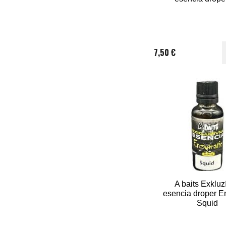
7,50 €
A baits Exkluz
esencia droper E
Squid