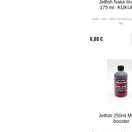
Jetfish Natur li
175 ml : KUK
Další nový velmi koncentro
dip.
6,80 €
Jetfish 250ml M
booster