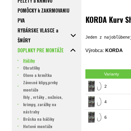
PELETY a KRMIVO
POMÔCKY k ZAKRMOVANIU
KORDA Kurv S
PVA
RYBÁRSKE VLASCE a
Jeden z najobľúbene
ŠNÚRY
DOPLNKY PRE MONTÁŽE
Výrobca:
KORDA
Háčiky
Obratlíky
Varianty
Olovo a krmítka
Závesné klipy,prvky
2
montáže
Ihly , vrtáky , nožnice,
4
krimpy, zarážky na
nástrahy
6
Brúska na háčiky
Hotové montáže