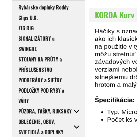
Rybárske doplnky Roddy
KORDA Kurv 
Clips U.K.
ZIG RIG
Háčiky s ozna
SIGNALIZÁTORY a
ako ich klasic
na použitie v 
SWINGRE
môžu stretnúť.
STOJANY NA PRÚTY a
závadových vo
verziami nebol
PRÍSLUŠENSTVO
silnejšiemu d
PODBERÁKY a SIEŤKY
hrotom a malý
PODLOŽKY POD RYBY a
Špecifikácia:
VÁHY
PÚZDRA, TAŠKY, RUKSAKY
Typ: Micr
Počet ks v
OBLEČENIE, OBUV,
SVIETIDLÁ a DOPLNKY