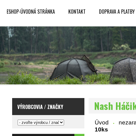
ESHOP-ÚVODNÁ STRÁNKA
KONTAKT
DOPRAVA A PLATBY
Nash Háčik
VÝROBCOVIA / ZNAČKY
Úvod
nezar
10ks