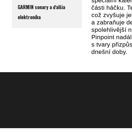
speciální kal
GARMIN sonary a ďalšia
části háčku. T
což zvyšuje je
elektronika
a zabraňuje d
spolehlivější 
Pinpoint nadál
s tvary přizp
dnešní doby.