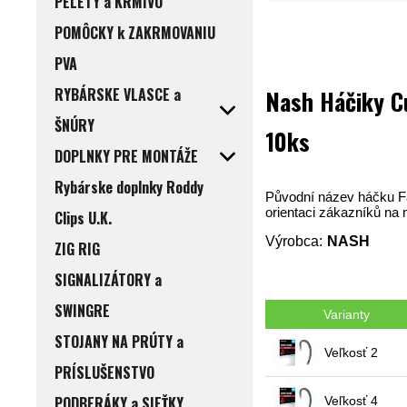
PELETY a KRMIVO
POMÔCKY k ZAKRMOVANIU
PVA
RYBÁRSKE VLASCE a
Nash Háčiky C
ŠNÚRY
10ks
DOPLNKY PRE MONTÁŽE
Rybárske doplnky Roddy
Původní název háčku Fa
orientaci zákazníků na
Clips U.K.
Výrobca:
NASH
ZIG RIG
SIGNALIZÁTORY a
SWINGRE
Varianty
STOJANY NA PRÚTY a
Veľkosť 2
PRÍSLUŠENSTVO
PODBERÁKY a SIEŤKY
Veľkosť 4