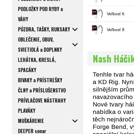
PODLOŽKY POD RYBY a
Veľkosť 6
VÁHY
PÚZDRA, TAŠKY, RUKSAKY
Veľkosť 8
OBLEČENIE, OBUV,
SVIETIDLÁ a DOPLNKY
Nash Háčik
LEHÁTKA, KRESLÁ,
SPACÁKY
Tenhle tvar h
BIVAKY a PRÍSTREŠKY
a KD Rig. Nyn
silnějším prů
ČLNY a PRÍSLUŠENSTVO
navazovacího
PRÍVLAČOVE NÁSTRAHY
Nové tvary háč
PLAVÁKY
nabídka o vari
těch nejnáročn
MUŠKÁRENIE
Forge Bend, vy
DEEPER sonar