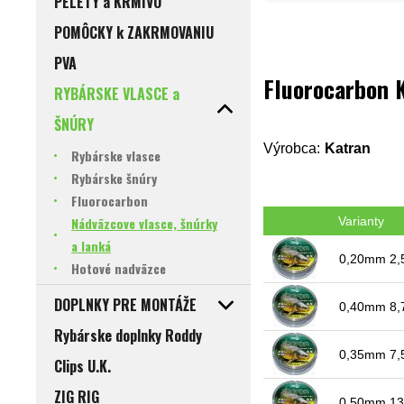
PELETY a KRMIVO
POMÔCKY k ZAKRMOVANIU
PVA
Fluorocarbon
RYBÁRSKE VLASCE a
ŠNÚRY
Výrobca:
Katran
Rybárske vlasce
Rybárske šnúry
Fluorocarbon
Nádväzcove vlasce, šnúrky
Varianty
a lanká
0,20mm 2,
Hotové nadväzce
DOPLNKY PRE MONTÁŽE
0,40mm 8,
Rybárske doplnky Roddy
0,35mm 7,
Clips U.K.
ZIG RIG
0,50mm 13