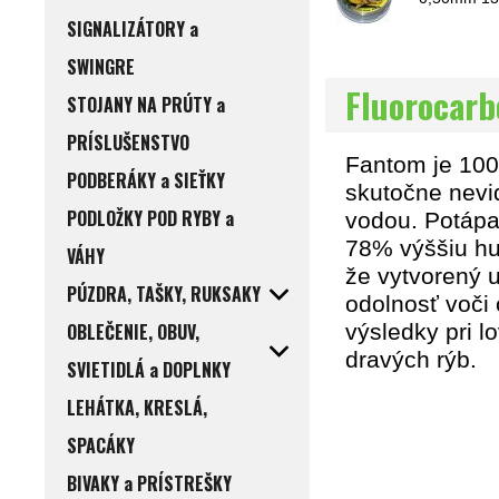
SIGNALIZÁTORY a
SWINGRE
Fluorocar
STOJANY NA PRÚTY a
PRÍSLUŠENSTVO
Fantom je 100
PODBERÁKY a SIEŤKY
skutočne nevi
PODLOŽKY POD RYBY a
vodou. Potápa
78% výššiu hu
VÁHY
že vytvorený u
PÚZDRA, TAŠKY, RUKSAKY
odolnosť voči
OBLEČENIE, OBUV,
výsledky pri l
dravých rýb.
SVIETIDLÁ a DOPLNKY
LEHÁTKA, KRESLÁ,
SPACÁKY
BIVAKY a PRÍSTREŠKY