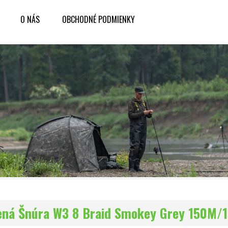
O NÁS
OBCHODNÉ PODMIENKY
ená Šnúra W3 8 Braid Smokey Grey 150M/