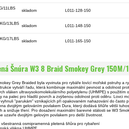
G/11LBS
skladom
L011-128-150
1KG/13LBS
skladom
L011-148-150
9KG/17LBS
skladom
L011-165-150
ená Šnúra W3 8 Braid Smokey Grey 150M/
key Grey Braided byla vyvinuta pro rybáře lovící mořské pstruhy a rybář
strukce vytváří řadu, která kombinuje maximální pevnost a odolnost pr
ch vláken ultravysokomolekulárního polyetylenu (UHMPE) s použitím 
y na palec pro hladší povrch a zvýšenou odolnost proti oděru. Lovci mo
se vyhnuli "parukám" vznikajících při opakovaném nahazování do často 
a dvojitým gelováním povlakem Dura, který dodává šňůře větší tuhost
h a snižuje tření. Pro dosažení maximální barevné stálosti se W3 Sm
e uzavře dvojitým gelovým povlakem pro delší životnost.
 všestranná osmipramenná pletená šňůra pro rybaření
onská vlákna UHMPE