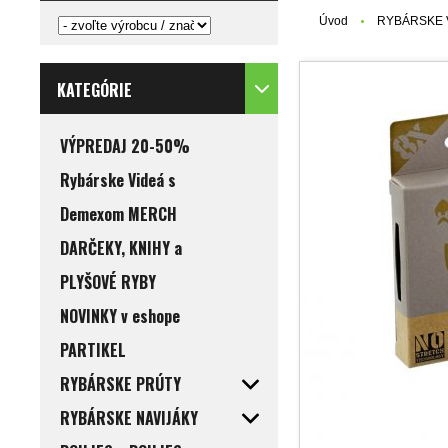
Úvod
RYBÁRSKE 
KATEGÓRIE
VÝPREDAJ 20-50%
Rybárske Videá s
Demexom MERCH
DARČEKY, KNIHY a
PLYŠOVÉ RYBY
NOVINKY v eshope
PARTIKEL
RYBÁRSKE PRÚTY
RYBÁRSKE NAVIJÁKY