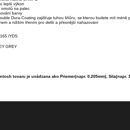
ro lepší výkon
 omotů na palec
hování barvy
uble Dura-Coating zajišťuje tuhou šňůru, se kterou budete mít méně pa
hem a nižším třením pro delší a přesnější nahazování
/165 /YDS
EY GREY
antoch tovaru je uvádzana ako Priemer(napr. 0.205mm), Sila(napr. 