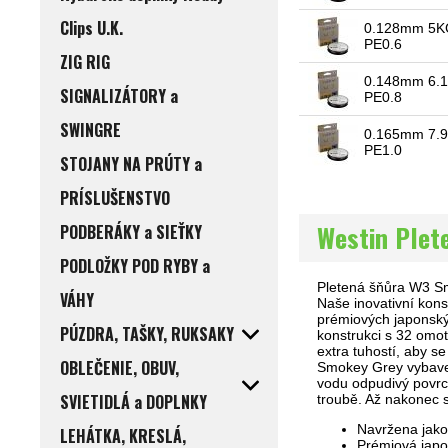
Clips U.K.
0.128mm 5K
PE0.6
ZIG RIG
0.148mm 6.
SIGNALIZÁTORY a
PE0.8
SWINGRE
0.165mm 7.
PE1.0
STOJANY NA PRÚTY a
PRÍSLUŠENSTVO
Westin Plet
PODBERÁKY a SIEŤKY
PODLOŽKY POD RYBY a
Pletená šňůra W3 Smo
VÁHY
Naše inovativní kon
prémiových japonský
PÚZDRA, TAŠKY, RUKSAKY
konstrukci s 32 omot
extra tuhostí, aby 
OBLEČENIE, OBUV,
Smokey Grey vybaven
vodu odpudivý povrc
SVIETIDLÁ a DOPLNKY
troubě. Až nakonec s
Navržena jako
LEHÁTKA, KRESLÁ,
Prémiová jap