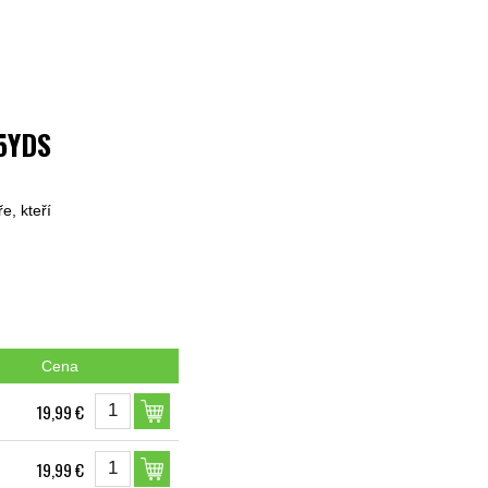
65YDS
e, kteří
Cena
19,99 €
19,99 €