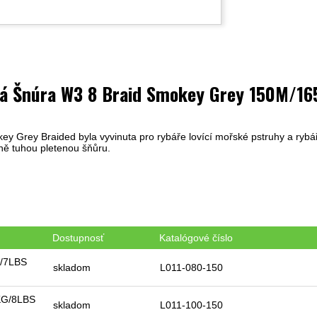
ná Šnúra W3 8 Braid Smokey Grey 150M/1
y Grey Braided byla vyvinuta pro rybáře lovící mořské pstruhy a rybář
ivně tuhou pletenou šňůru.
Dostupnosť
Katalógové číslo
/7LBS
skladom
L011-080-150
KG/8LBS
skladom
L011-100-150