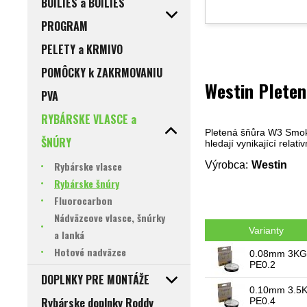
BOILIES a BOILIES
PROGRAM
PELETY a KRMIVO
POMÔCKY k ZAKRMOVANIU
Westin Plete
PVA
RYBÁRSKE VLASCE a
Pletená šňůra W3 Smoke
ŠNÚRY
hledají vynikající relat
Výrobca:
Westin
Rybárske vlasce
Rybárske šnúry
Fluorocarbon
Nádväzcove vlasce, šnúrky
Varianty
a lanká
Hotové nadväzce
0.08mm 3KG
PE0.2
DOPLNKY PRE MONTÁŽE
0.10mm 3.5
Rybárske doplnky Roddy
PE0.4