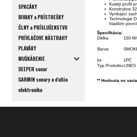
Kulatý profil p
SPACÁKY
Konstrukce 32
Vynikající zac
BIVAKY a PRÍSTREŠKY
Technologie Do
hladším povrc
ČLNY a PRÍSLUŠENSTVO
Špecifkácia:
PRÍVLAČOVE NÁSTRAHY
Délka
150 M
PLAVÁKY
Barva
SMOK
MUŠKÁRENIE
ks.
1PC
Typ Produktu
LINES
DEEPER sonar
GARMIN sonary a ďalšia
** Hodnota vo vari
elektronika