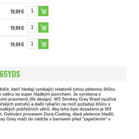
19,99 €
19,99 €
19,99 €
165YDS
e, kteří hledají vynikající relativně tuhou pletenou šňůru.
oti oděru se super hladkým povrchem. Je vyrobena z
osmi pravmenů (8x design). W3 Smokey Grey Braid využívá
řských pstruhů a další rybařící na moři požadují šňůru s
prudkých pobřežních větrů. Aby toho bylo dosaženo je W3
. Gelování procesem Dura-Coating, dává pletence hladší,
okey Grey máčí do nádrže s barvivem před "zapečením" v