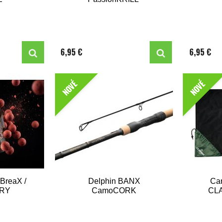
6,95 €
6,95 €
NOVÉ
NOVÉ
 BreaX /
Delphin BANX
Ca
RRY
CamoCORK
CL