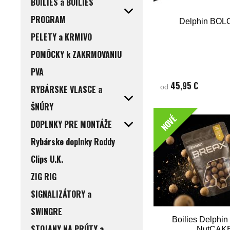
BOILIES a BOILIES
PROGRAM
Delphin BO
PELETY a KRMIVO
POMÔCKY k ZAKRMOVANIU
PVA
45,95 €
od
RYBÁRSKE VLASCE a
ŠNÚRY
NOVÉ
DOPLNKY PRE MONTÁŽE
Rybárske doplnky Roddy
Clips U.K.
ZIG RIG
SIGNALIZÁTORY a
SWINGRE
Boilies Delphin
STOJANY NA PRÚTY a
NutCAK