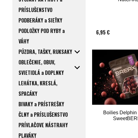
PRÍSLUŠENSTVO
PODBERÁKY a SIEŤKY
PODLOŽKY POD RYBY a
6,95 €
VÁHY
PÚZDRA, TAŠKY, RUKSAKY
OBLEČENIE, OBUV,
SVIETIDLÁ a DOPLNKY
LEHÁTKA, KRESLÁ,
SPACÁKY
BIVAKY a PRÍSTREŠKY
Boilies Delphin
ČLNY a PRÍSLUŠENSTVO
SweetBE
PRÍVLAČOVE NÁSTRAHY
PLAVÁKY