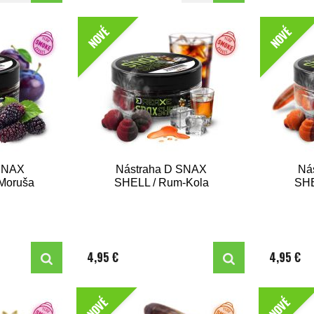
NOVÉ
NOVÉ
 SNAX
Nástraha D SNAX
Ná
Moruša
SHELL / Rum-Kola
SHE
4,95 €
4,95 €
NOVÉ
NOVÉ