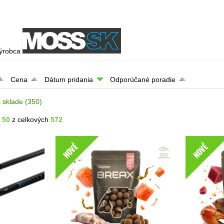
výrobca
Cena
Dátum pridania
Odporúčané poradie
 sklade
(350)
- 50
z celkových
572
NOVÉ
NOVÉ