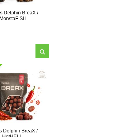
es Delphin BreaX /
MonstaFISH
es Delphin BreaX /
HotHELL