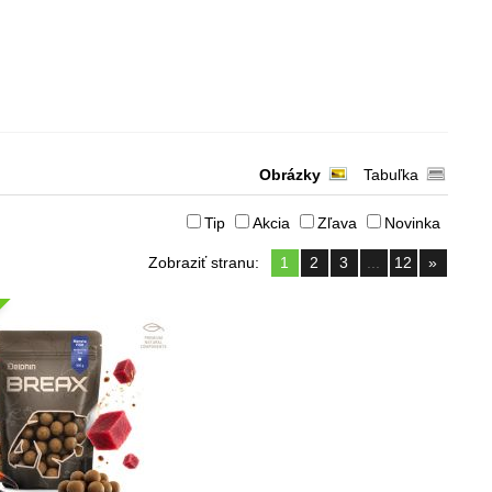
Obrázky
Tabuľka
Tip
Akcia
Zľava
Novinka
Zobraziť stranu:
1
2
3
...
12
»