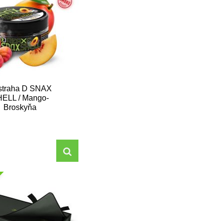
straha D SNAX
ELL / Mango-
Broskyňa