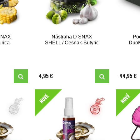
 SNAX
Nástraha D SNAX
Po
rica-
SHELL / Cesnak-Butyric
DuoM
4,95 €
44,95 €
NOVÉ
NOVÉ