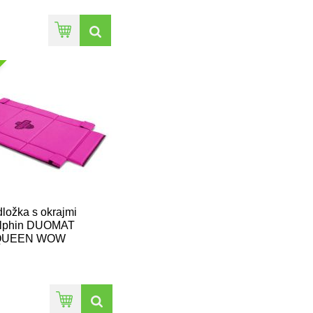
ložka s okrajmi
lphin DUOMAT
QUEEN WOW