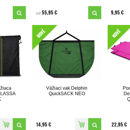
55,95 €
9,95 €
od
NOVÉ
NOVÉ
ážiaca
Vážiaci vak Delphin
Pod
 CLASSA
QuickSACK NEO
De
K
14,95 €
22,95 €