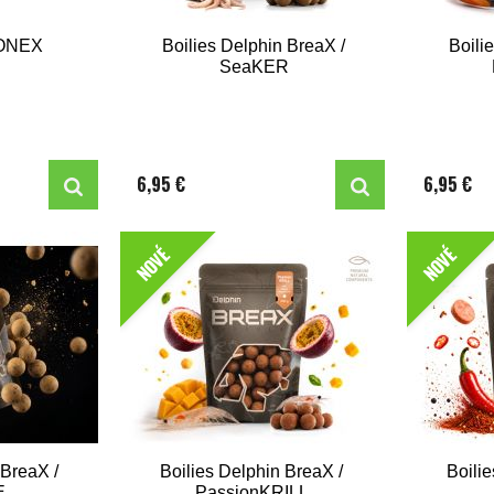
LONEX
Boilies Delphin BreaX /
Boili
SeaKER
6,95 €
6,95 €
NOVÉ
NOVÉ
 BreaX /
Boilies Delphin BreaX /
Boili
E
PassionKRILL